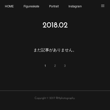
HOME
Figureskate
Portrait
Instagram
Twitter
Contact
Profile
My Schedule
2018
.
02
まだ記事がありません。
1
2
3
Copyright © 2017 RHphotography.