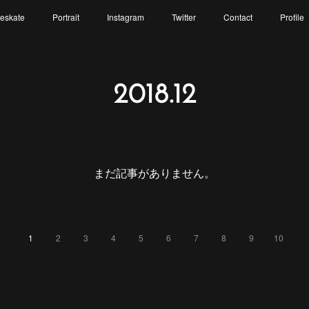
reskate
Portrait
Instagram
Twitter
Contact
Profile
2018
.
12
まだ記事がありません。
1
2
3
4
5
6
7
8
9
10